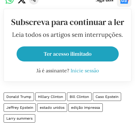
Subscreva para continuar a ler
Leia todos os artigos sem interrupções.
Ter acesso ilimitado
Já é assinante?
Inicie sessão
Donald Trump
Hillary Clinton
Bill Clinton
Caso Epstein
Jeffrey Epstein
estado unidos
edição impressa
Larry summers