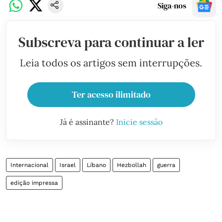
Siga-nos
Subscreva para continuar a ler
Leia todos os artigos sem interrupções.
Ter acesso ilimitado
Já é assinante?
Inicie sessão
Internacional
Israel
Líbano
Hezbollah
guerra
edição impressa