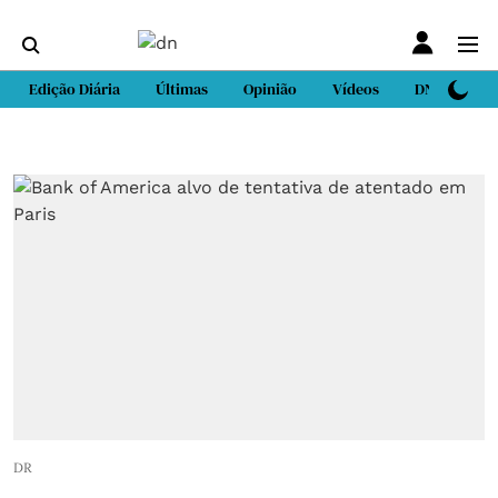
Edição Diária
Últimas
Opinião
Vídeos
DN Sport
DR