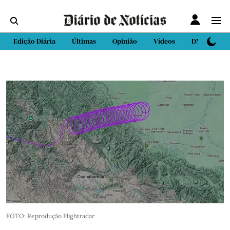
Edição Diária
Últimas
Opinião
Vídeos
DN Sport
FOTO: Reprodução Flightradar