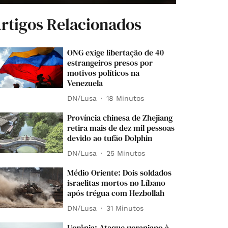
rtigos Relacionados
ONG exige libertação de 40
estrangeiros presos por
motivos políticos na
Venezuela
DN/Lusa
18 Minutos
Província chinesa de Zhejiang
retira mais de dez mil pessoas
devido ao tufão Dolphin
DN/Lusa
25 Minutos
Médio Oriente: Dois soldados
israelitas mortos no Líbano
após trégua com Hezbollah
DN/Lusa
31 Minutos
Ucrânia: Ataque ucraniano à