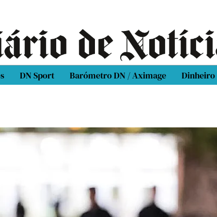
os
DN Sport
Barómetro DN / Aximage
Dinheiro