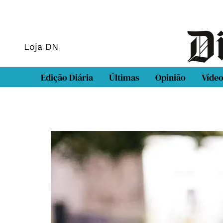
Loja DN
Edição Diária
Últimas
Opinião
Víde