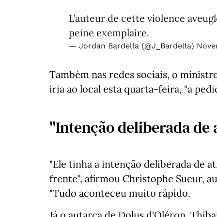
L’auteur de cette violence aveugl
peine exemplaire.
— Jordan Bardella (@J_Bardella)
Nove
Também nas redes sociais, o ministro
iria ao local esta quarta-feira, "a pe
"Intenção deliberada de 
"Ele tinha a intenção deliberada de a
frente", afirmou Christophe Sueur, a
"Tudo aconteceu muito rápido.
Já o autarca de Dolus d'Oléron, Thiba