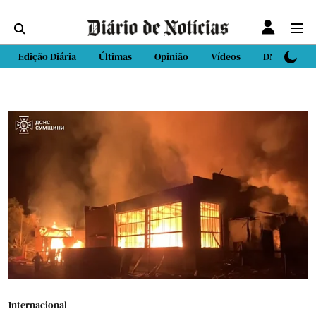
Edição Diária
Últimas
Opinião
Vídeos
DN Sport
Internacional