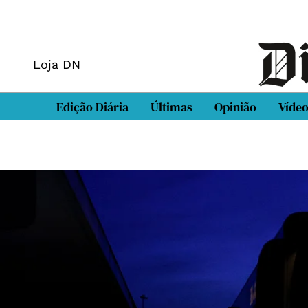
Loja DN
Edição Diária
Últimas
Opinião
Víde