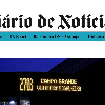
os
DN Sport
Barómetro DN / Aximage
Dinheiro