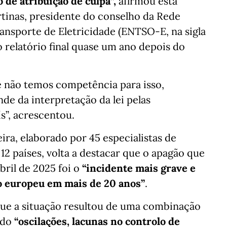
 de atribuição de culpa”,
afirmou esta
rtinas, presidente do conselho da Rede
ansporte de Eletricidade (ENTSO-E, na sigla
o relatório final quase um ano depois do
e não temos competência para isso,
de da interpretação da lei pelas
s”, acrescentou.
ra, elaborado por 45 especialistas de
12 países, volta a destacar que o apagão que
bril de 2025 foi o
“incidente mais grave e
o europeu em mais de 20 anos”
.
que a situação resultou de uma combinação
indo
“oscilações, lacunas no controlo de