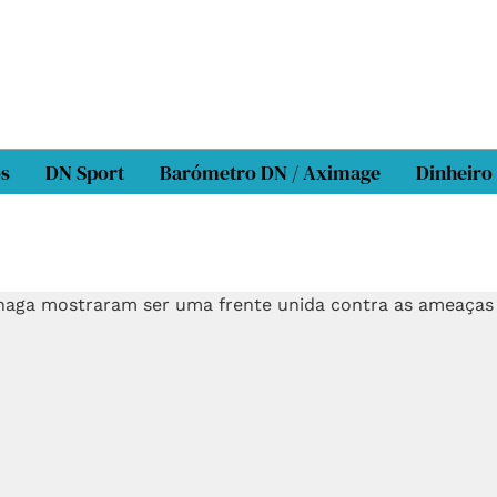
os
DN Sport
Barómetro DN / Aximage
Dinheiro