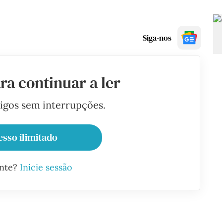
Siga-nos
ra continuar a ler
tigos sem interrupções.
esso ilimitado
ante?
Inicie sessão