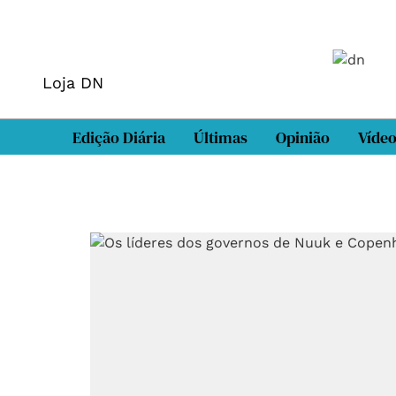
Loja DN
Edição Diária
Últimas
Opinião
Víde