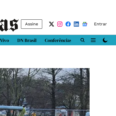
Assine
Entrar
 Vivo
DN Brasil
Conferências
DN LAB
Class