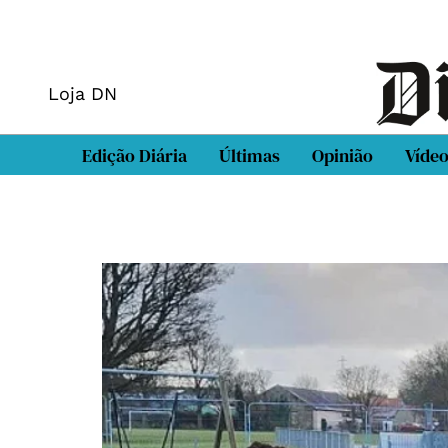
Loja DN
Edição Diária
Últimas
Opinião
Víde