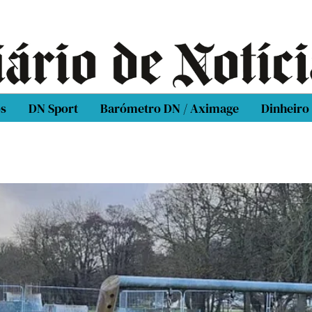
os
DN Sport
Barómetro DN / Aximage
Dinheiro