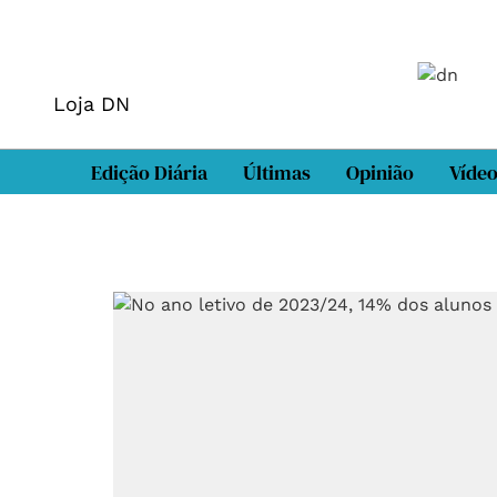
Loja DN
Edição Diária
Últimas
Opinião
Víde