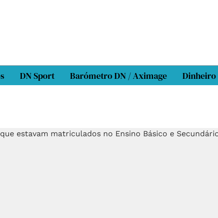
os
DN Sport
Barómetro DN / Aximage
Dinheiro