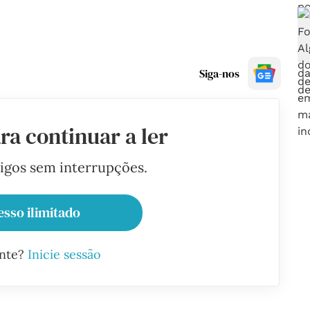
Siga-nos
ra continuar a ler
tigos sem interrupções.
esso ilimitado
ante?
Inicie sessão