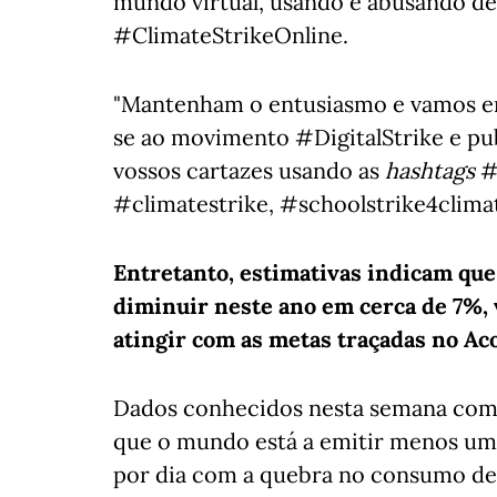
mundo virtual, usando e abusando de
#ClimateStrikeOnline.
"Mantenham o entusiasmo e vamos en
se ao movimento #DigitalStrike e pu
vossos cartazes usando as
hashtags
#C
#climatestrike, #schoolstrike4climat
Entretanto, estimativas indicam qu
diminuir neste ano em cerca de 7%, 
atingir com as metas traçadas no Aco
Dados conhecidos nesta semana com 
que o mundo está a emitir menos um 
por dia com a quebra no consumo de 