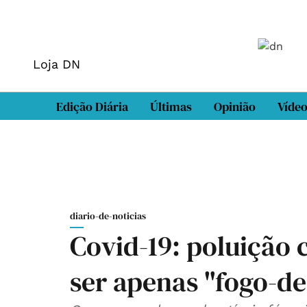
Loja DN
Edição Diária
Últimas
Opinião
Víde
diario-de-noticias
Covid-19: poluição 
ser apenas "fogo-de