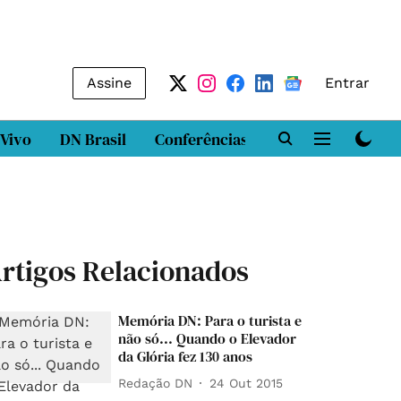
Assine
Entrar
 Vivo
DN Brasil
Conferências
DN LAB
Class
rtigos Relacionados
Memória DN: Para o turista e
não só... Quando o Elevador
da Glória fez 130 anos
Redação DN
24 Out 2015