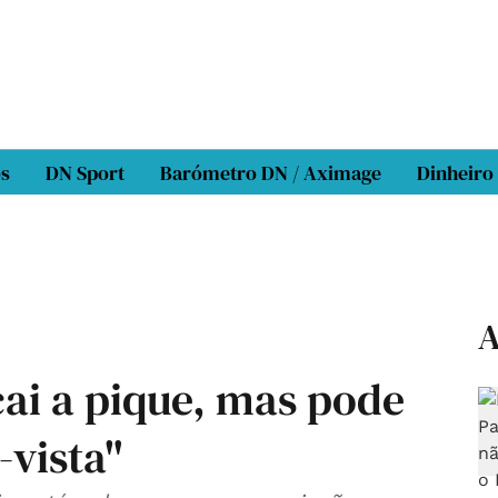
os
DN Sport
Barómetro DN / Aximage
Dinheiro
A
cai a pique, mas pode
-vista"