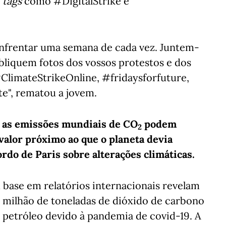
tags
como #DigitalStrike e
frentar uma semana de cada vez. Juntem-
bliquem fotos dos vossos protestos e dos
limateStrikeOnline, #fridaysforfuture,
e", rematou a jovem.
e as emissões mundiais de
CO
podem
2
valor próximo ao que o planeta devia
rdo de Paris sobre alterações climáticas.
base em relatórios internacionais revelam
milhão de toneladas de dióxido de carbono
petróleo devido à pandemia de covid-19. A