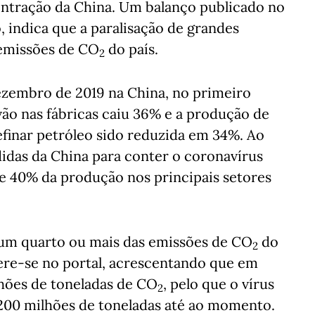
ontração da China. Um balanço publicado no
o, indica que a paralisação de grandes
 emissões de
CO
do país.
2
ezembro de 2019 na China, no primeiro
ão nas fábricas caiu 36% e a produção de
efinar petróleo sido reduzida em 34%. Ao
idas da China para conter o coronavírus
e 40% da produção nos principais setores
 um quarto ou mais das emissões de
CO
do
2
fere-se no portal, acrescentando que em
lhões de toneladas de
CO
, pelo que o vírus
2
 200 milhões de toneladas até ao momento.