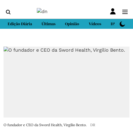
Edição Diária
Últimas
Opinião
Vídeos
DN Sport
O fundador e CEO da Sword Health, Virgílio Bento.
DR