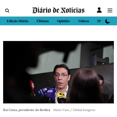
Edição Diária
Últimas
Opinião
Vídeos
DN Sport
Rui Costa, presidente do Benfica
Mário Vasa / Global Imagens