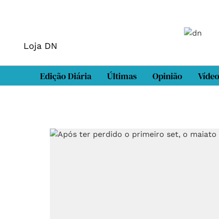
Loja DN
Edição Diária
Últimas
Opinião
Víde