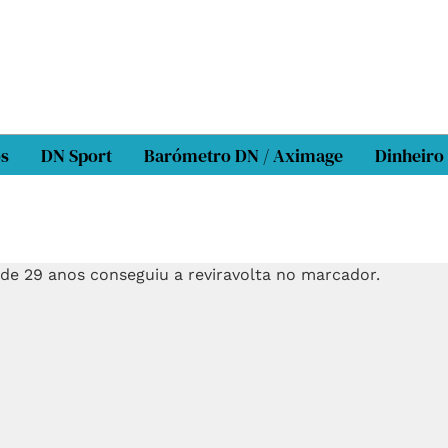
os
DN Sport
Barómetro DN / Aximage
Dinheiro