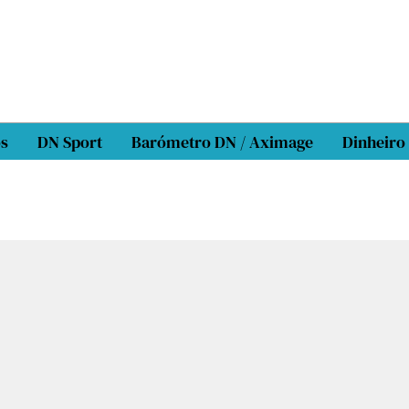
os
DN Sport
Barómetro DN / Aximage
Dinheiro