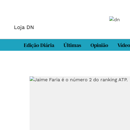
Loja DN
Edição Diária
Últimas
Opinião
Víde