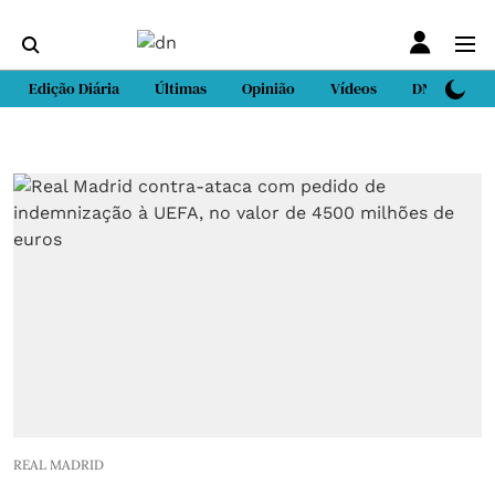
Edição Diária
Últimas
Opinião
Vídeos
DN Sport
REAL MADRID