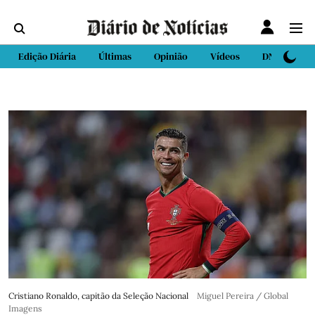
Edição Diária
Últimas
Opinião
Vídeos
DN Sport
Cristiano Ronaldo, capitão da Seleção Nacional
Miguel Pereira / Global
Imagens