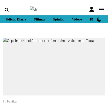
Edição Diária
Últimas
Opinião
Vídeos
DN Sport
SL Benfica