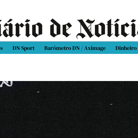
os
DN Sport
Barómetro DN / Aximage
Dinheiro