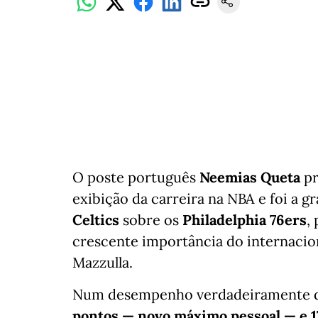
O poste português
Neemias Queta
pr
exibição da carreira na NBA e foi a g
Celtics
sobre os
Philadelphia 76ers
,
crescente importância do internacion
Mazzulla.
Num desempenho verdadeiramente d
pontos — novo máximo pessoal — e 17 