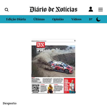
Edição Diária
Últimas
Opinião
Vídeos
DN Sport
Desporto