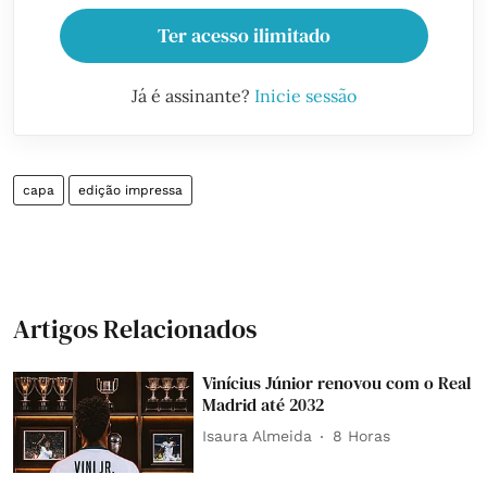
Ter acesso ilimitado
Já é assinante?
Inicie sessão
capa
edição impressa
Artigos Relacionados
Vinícius Júnior renovou com o Real
Madrid até 2032
Isaura Almeida
8 Horas