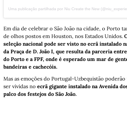
Uma publicação partilhada por Niu Create the New (@niu_experi
Em dia de celebrar o São João na cidade, o Porto 
de olhos postos em Houston, nos Estados Unidos.
O
seleção nacional pode ser visto no ecrã instalado 
da Praça de D. João I, que resulta da parceria entr
do Porto e a FPF, onde é esperado um mar de gente
bandeiras e cachecóis.
Mas as emoções do Portugal-Uzbequistão poderã
ser vividas no
ecrã gigante instalado na Avenida dos
palco dos festejos do São João.