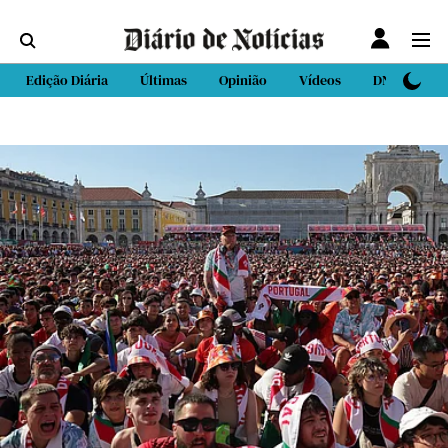
Edição Diária
Últimas
Opinião
Vídeos
DN Sport