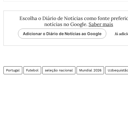
Escolha o Diário de Notícias como fonte preferi
notícias no Google.
Saber mais
Já adic
Adicionar o Diário de Notícias ao Google
Portugal
Futebol
seleção nacional
Mundial 2026
Uzbequistã