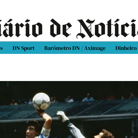
os
DN Sport
Barómetro DN / Aximage
Dinheiro