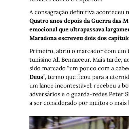
A consagração definitiva aconteceu no
Quatro anos depois da Guerra das Ma
emocional que ultrapassava largament
Maradona escreveu dois dos capítulo
Primeiro, abriu o marcador com um 
tunisino Ali Bennaceur. Mais tarde, ao
sido marcado “um pouco com a cab
Deus
”, termo que ficou para a etern
um lance incontestável: recebeu a b
adversários e o guarda-redes Peter S
a ser considerado por muitos o mais b