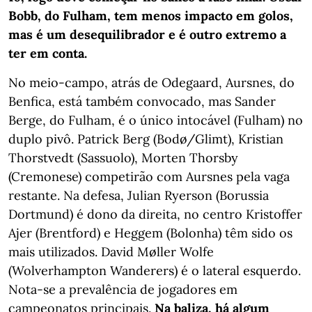
Bobb, do Fulham, tem menos impacto em golos,
mas é um desequilibrador e é outro extremo a
ter em conta.
No meio-campo, atrás de Odegaard, Aursnes, do
Benfica, está também convocado, mas Sander
Berge, do Fulham, é o único intocável (Fulham) no
duplo pivô. Patrick Berg (Bodø/Glimt), Kristian
Thorstvedt (Sassuolo), Morten Thorsby
(Cremonese) competirão com Aursnes pela vaga
restante. Na defesa, Julian Ryerson (Borussia
Dortmund) é dono da direita, no centro Kristoffer
Ajer (Brentford) e Heggem (Bolonha) têm sido os
mais utilizados. David Møller Wolfe
(Wolverhampton Wanderers) é o lateral esquerdo.
Nota-se a prevalência de jogadores em
campeonatos principais.
Na baliza, há algum