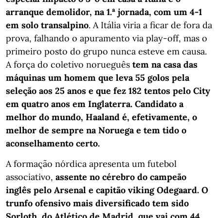
arranque demolidor, na 1.ª jornada, com um 4-1
em solo transalpino
. A Itália viria a ficar de fora da
prova, falhando o apuramento via play-off, mas o
primeiro posto do grupo nunca esteve em causa.
A força do coletivo norueguês
tem na casa das
máquinas um homem que leva 55 golos pela
seleção aos 25 anos e que fez 182 tentos pelo City
em quatro anos em Inglaterra. Candidato a
melhor do mundo, Haaland é, efetivamente, o
melhor de sempre na Noruega e tem tido o
aconselhamento certo.
A formação nórdica apresenta um futebol
associativo,
assente no cérebro do campeão
inglês pelo Arsenal e capitão viking Odegaard. O
trunfo ofensivo mais diversificado tem sido
Sorloth, do Atlético de Madrid, que vai com 44