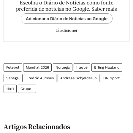
Escolha o Diário de Notícias como fonte
preferida de notícias no Google.
Saber mais
Adicionar o Diário de Notícias ao Google
Já adicionei
Futebol
Mundial 2026
Noruega
Iraque
Erling Haaland
Senegal
Fredrik Aursnes
Andreas Schjelderup
DN Sport
11x11
Grupo I
Artigos Relacionados