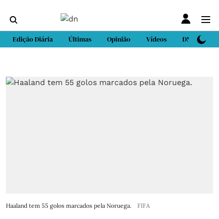
Edição Diária
Últimas
Opinião
Vídeos
DN Sport
Haaland tem 55 golos marcados pela Noruega.
FIFA