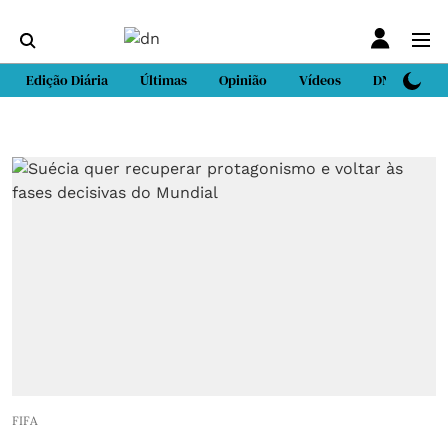
Edição Diária
Últimas
Opinião
Vídeos
DN Sport
FIFA