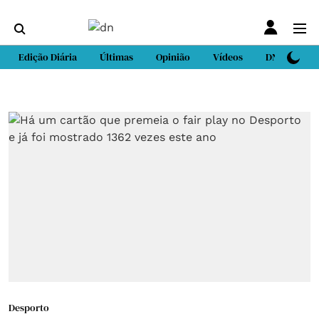
Edição Diária
Últimas
Opinião
Vídeos
DN Sport
Desporto