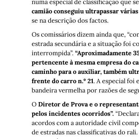
numa especial de classificação que s
camião conseguiu ultrapassar várias 
se na descrição dos factos.
Os comissários dizem ainda que, “c
estrada secundária e a situação foi con
interrompida”.
“Aproximadamente 35 
pertencente à mesma empresa do cam
caminho para o auxiliar, também ultr
frente do carro n.º 21
. A especial fo
bandeira vermelha por razões de segu
O
Diretor de Prova e o representan
pelos incidentes ocorridos”.
“Declara
acordos com a autoridade civil compe
de estradas nas classificativas do ral