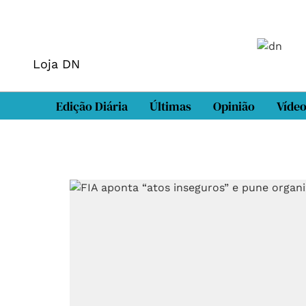
Loja DN
Edição Diária
Últimas
Opinião
Víde