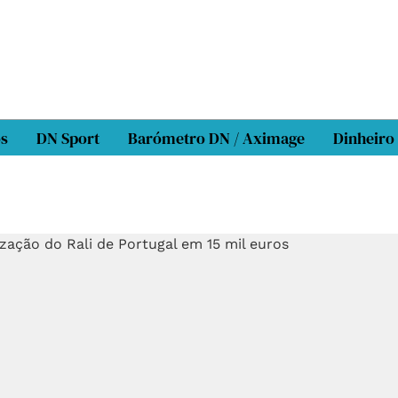
os
DN Sport
Barómetro DN / Aximage
Dinheiro