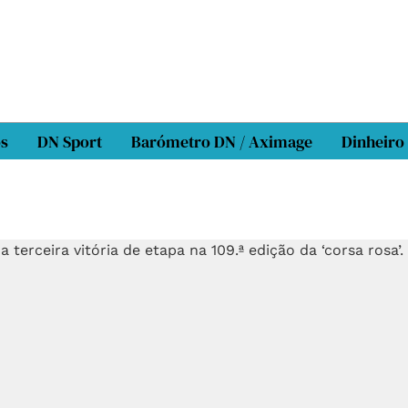
os
DN Sport
Barómetro DN / Aximage
Dinheiro