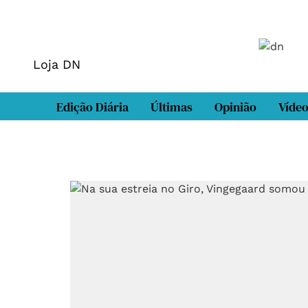
Loja DN
Edição Diária
Últimas
Opinião
Víde