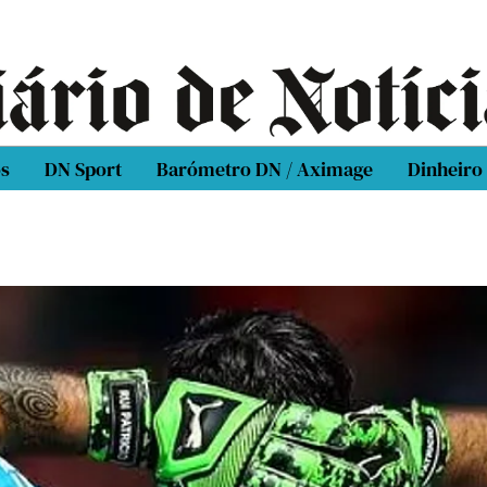
os
DN Sport
Barómetro DN / Aximage
Dinheiro