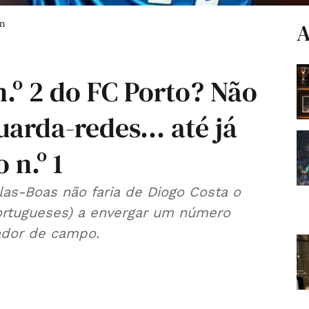
on
A
.º 2 do FC Porto? Não
arda-redes... até já
n.º 1
llas-Boas não faria de Diogo Costa o
ortugueses) a envergar um número
ador de campo.