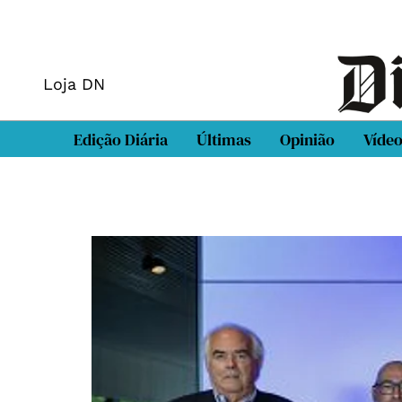
Loja DN
Edição Diária
Últimas
Opinião
Víde