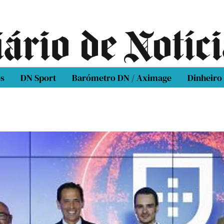
os
DN Sport
Barómetro DN / Aximage
Dinheiro