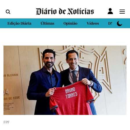
Edição Diária
Últimas
Opinião
Vídeos
DN Sport
FPF