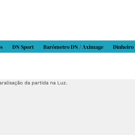
os
DN Sport
Barómetro DN / Aximage
Dinheiro