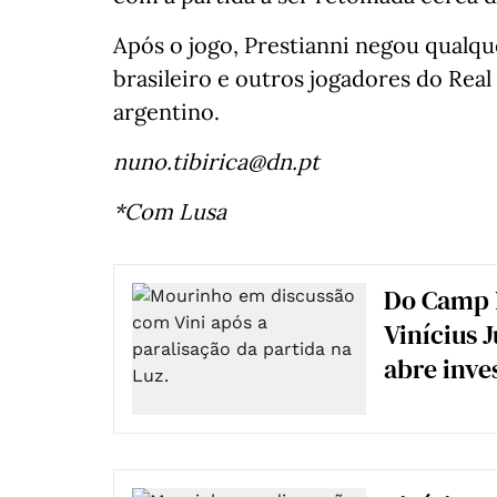
Após o jogo, Prestianni negou qualque
brasileiro e outros jogadores do Rea
argentino.
nuno.tibirica@dn.pt
*Com Lusa
Do Camp N
Vinícius 
abre inve