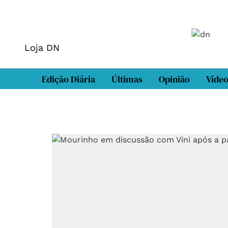
Loja DN
Edição Diária
Últimas
Opinião
Víde