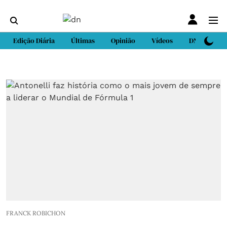
Edição Diária
Últimas
Opinião
Vídeos
DN Sport
FRANCK ROBICHON