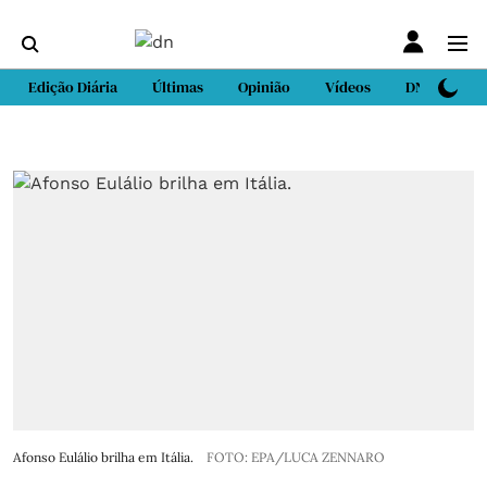
Edição Diária
Últimas
Opinião
Vídeos
DN Sport
Afonso Eulálio brilha em Itália.
FOTO: EPA/LUCA ZENNARO