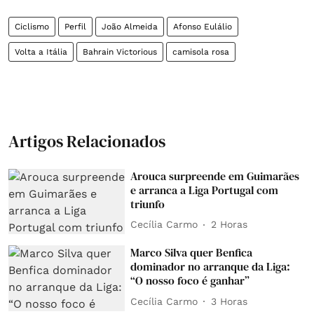
Ciclismo
Perfil
João Almeida
Afonso Eulálio
Volta a Itália
Bahrain Victorious
camisola rosa
Artigos Relacionados
Arouca surpreende em Guimarães
e arranca a Liga Portugal com
triunfo
Cecília Carmo
2 Horas
Marco Silva quer Benfica
dominador no arranque da Liga:
“O nosso foco é ganhar”
Cecília Carmo
3 Horas