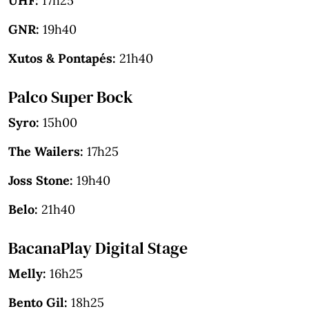
UHF:
17h25
GNR:
19h40
Xutos & Pontapés:
21h40
Palco Super Bock
Syro:
15h00
The Wailers:
17h25
Joss Stone:
19h40
Belo:
21h40
BacanaPlay Digital Stage
Melly:
16h25
Bento Gil:
18h25