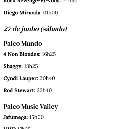
Rock Revenge-Et-Vous:
22h30
Diego Miranda:
01h00
27 de junho (sábado)
Palco Mundo
4 Non Blondes:
16h25
Shaggy:
18h25
Cyndi Lauper:
20h40
Rod Stewart:
22h40
Palco Music Valley
Jafumega:
15h00