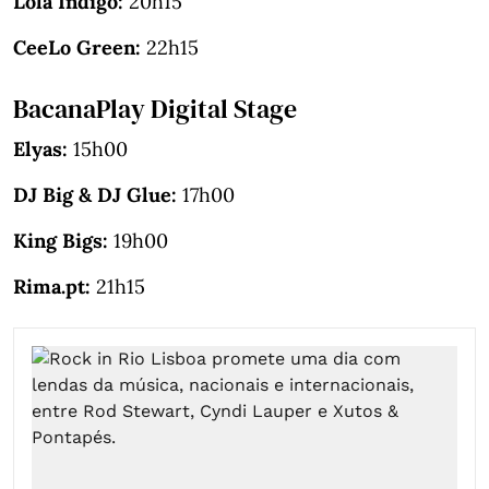
Lola Índigo:
20h15
CeeLo Green:
22h15
BacanaPlay Digital Stage
Elyas:
15h00
DJ Big & DJ Glue:
17h00
King Bigs:
19h00
Rima.pt:
21h15