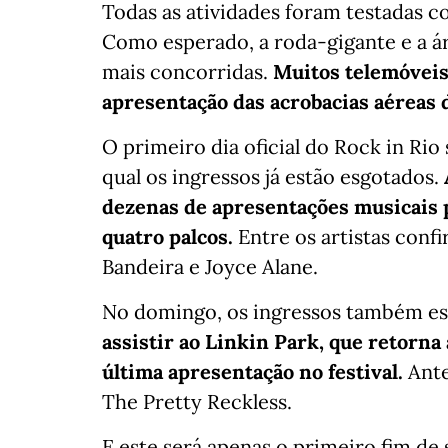
Todas as atividades foram testadas 
Como esperado, a roda-gigante e a á
mais concorridas.
Muitos telemóveis
apresentação das acrobacias aéreas d
O primeiro dia oficial do Rock in Rio
qual os ingressos já estão esgotados.
dezenas de apresentações musicais p
quatro palcos.
Entre os artistas conf
Bandeira e Joyce Alane.
No domingo, os ingressos também es
assistir ao Linkin Park, que retorna
última apresentação no festival.
Ante
The Pretty Reckless.
E este será apenas o primeiro fim de