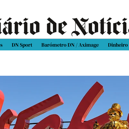
os
DN Sport
Barómetro DN / Aximage
Dinheiro