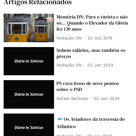
Artigos Relacionados
Memória DN: Para o turista e não
só... Quando o Elevador da Glória
fez 130 anos
Redação DN
24 Out 2015
Sobem salários, mas também os
preços
Redação DN
02 Jan 2024
PS cava fosso de nove pontos
sobre o PSD
Rafael Barbosa
02 Jan 2024
Os Aviadores da travessia do
Atlântico