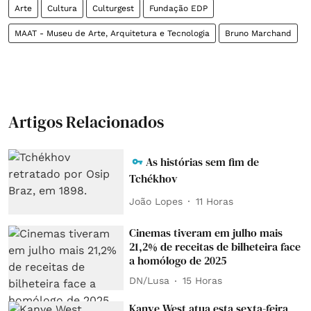
Arte
Cultura
Culturgest
Fundação EDP
MAAT - Museu de Arte, Arquitetura e Tecnologia
Bruno Marchand
Artigos Relacionados
As histórias sem fim de
Tchékhov
João Lopes
11 Horas
Cinemas tiveram em julho mais
21,2% de receitas de bilheteira face
a homólogo de 2025
DN/Lusa
15 Horas
Kanye West atua esta sexta-feira