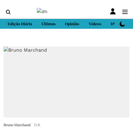
Edição Diária
Últimas
Opinião
Vídeos
DN Sport
Bruno Marchand
D.R.