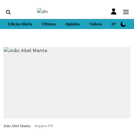
Edição Diária
Últimas
Opinião
Vídeos
DN Sport
João Abel Manta
Arquivo DN