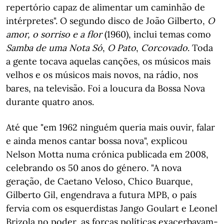
repertório capaz de alimentar um caminhão de
intérpretes". O segundo disco de João Gilberto,
O
amor, o sorriso e a flor
(1960), inclui temas como
Samba de uma Nota Só
,
O Pato
,
Corcovado
. Toda
a gente tocava aquelas canções, os músicos mais
velhos e os músicos mais novos, na rádio, nos
bares, na televisão. Foi a loucura da Bossa Nova
durante quatro anos.
Até que "em 1962 ninguém queria mais ouvir, falar
e ainda menos cantar bossa nova", explicou
Nelson Motta numa crónica publicada em 2008,
celebrando os 50 anos do género. "A nova
geração, de Caetano Veloso, Chico Buarque,
Gilberto Gil, engendrava a futura MPB, o país
fervia com os esquerdistas Jango Goulart e Leonel
Brizola no poder, as forças políticas exacerbavam-