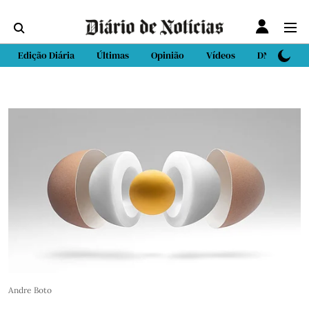
Edição Diária
Últimas
Opinião
Vídeos
DN Sport
Andre Boto