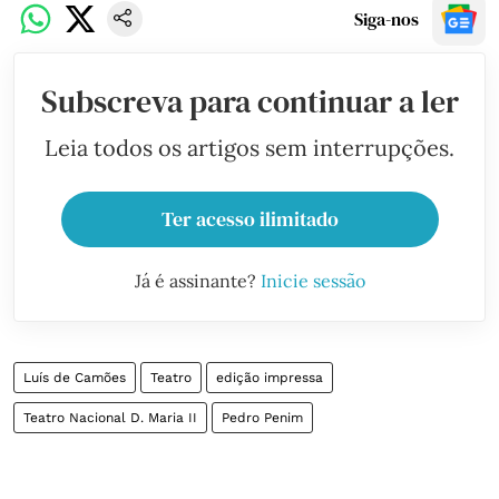
Siga-nos
Subscreva para continuar a ler
Leia todos os artigos sem interrupções.
Ter acesso ilimitado
Já é assinante?
Inicie sessão
Luís de Camões
Teatro
edição impressa
Teatro Nacional D. Maria II
Pedro Penim