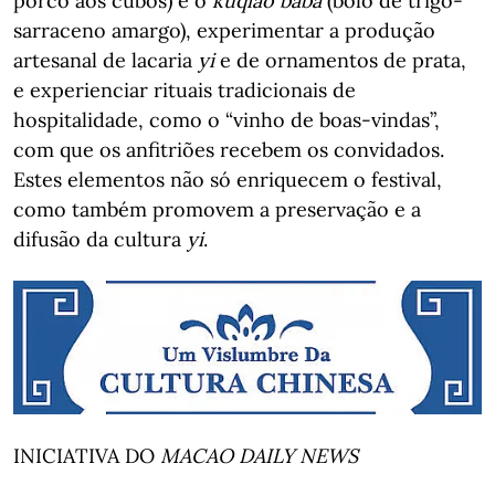
porco aos cubos) e o
kuqiao baba
(bolo de trigo-
sarraceno amargo), experimentar a produção
artesanal de lacaria
yi
e de ornamentos de prata,
e experienciar rituais tradicionais de
hospitalidade, como o “vinho de boas-vindas”,
com que os anfitriões recebem os convidados.
Estes elementos não só enriquecem o festival,
como também promovem a preservação e a
difusão da cultura
yi
.
INICIATIVA DO
MACAO DAILY NEWS