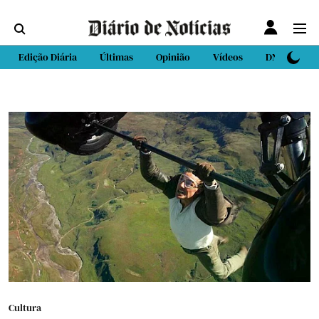
Edição Diária
Últimas
Opinião
Vídeos
DN Sport
Cultura