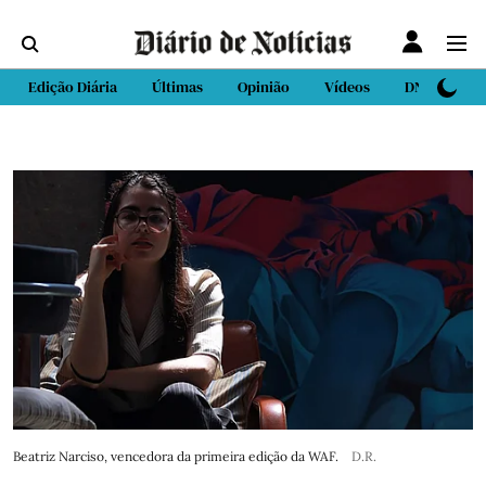
Edição Diária
Últimas
Opinião
Vídeos
DN Sport
Beatriz Narciso, vencedora da primeira edição da WAF.
D.R.