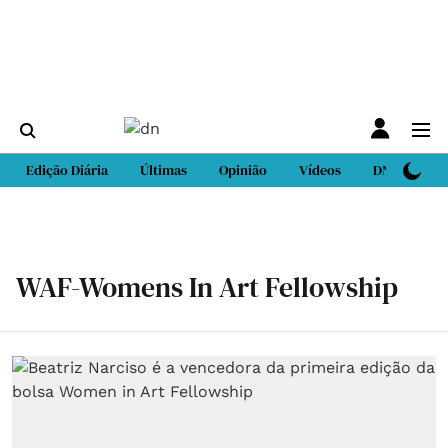
Edição Diária
Últimas
Opinião
Vídeos
DN Sport
WAF-Womens In Art Fellowship