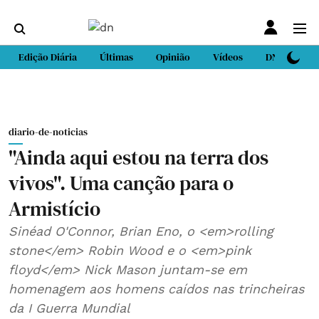
Edição Diária
Últimas
Opinião
Vídeos
DN Sport
diario-de-noticias
"Ainda aqui estou na terra dos
vivos". Uma canção para o
Armistício
Sinéad O'Connor, Brian Eno, o <em>rolling
stone</em> Robin Wood e o <em>pink
floyd</em> Nick Mason juntam-se em
homenagem aos homens caídos nas trincheiras
da I Guerra Mundial