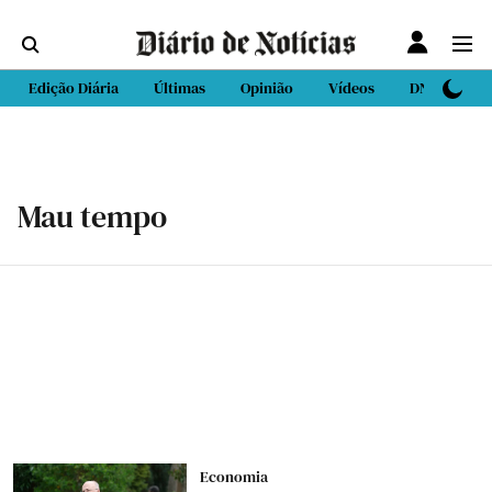
Edição Diária
Últimas
Opinião
Vídeos
DN Sport
Mau tempo
Economia