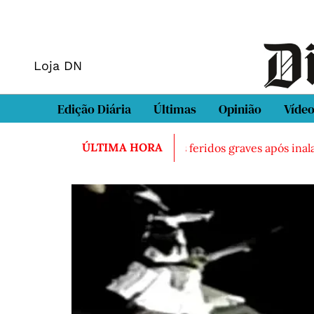
Loja DN
Edição Diária
Últimas
Opinião
Víde
ÚLTIMA HORA
rado morto em Sintra
Três feridos graves após inalação 