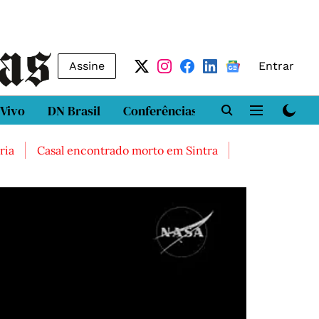
Assine
Entrar
 Vivo
DN Brasil
Conferências
DN LAB
Class
Casal encontrado morto em Sintra
Três feridos graves 