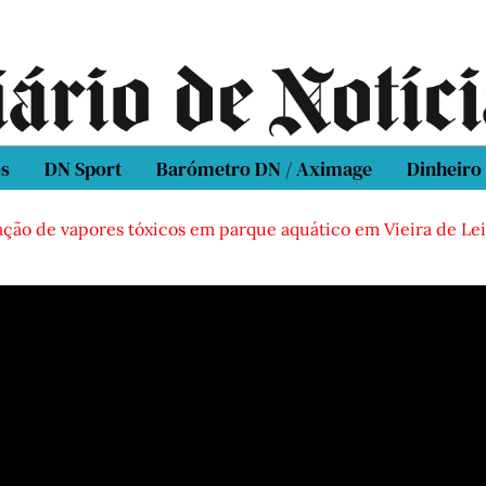
os
DN Sport
Barómetro DN / Aximage
Dinheiro
de vapores tóxicos em parque aquático em Vieira de Leiria