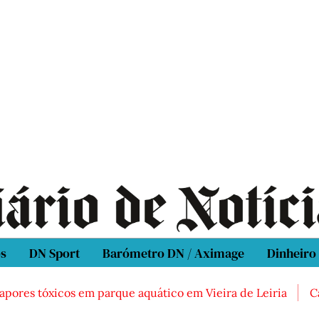
os
DN Sport
Barómetro DN / Aximage
Dinheiro
es tóxicos em parque aquático em Vieira de Leiria
Casal 