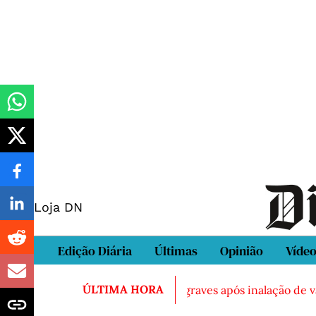
Loja DN
Edição Diária
Últimas
Opinião
Víde
ÚLTIMA HORA
rto em Sintra
Três feridos graves após inalação de vapor