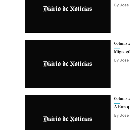
By
José
Colunist
Migraçõ
By
José
Colunist
A Europ
By
José