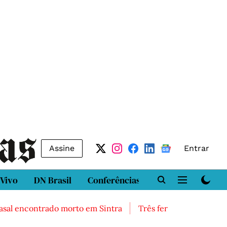
Assine
Entrar
 Vivo
DN Brasil
Conferências
DN LAB
Class
encontrado morto em Sintra
Três feridos graves após ina