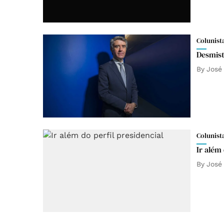
Colunist
Desmist
By
José
Colunist
Ir além 
By
José