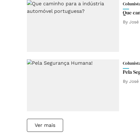
Colunist
Que cam
By
José
Colunist
Pela S
By
José
Ver mais