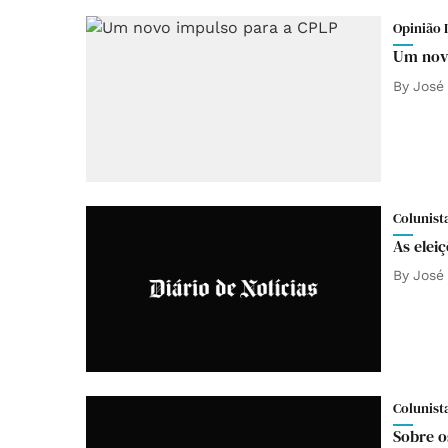
Opinião 
Um novo
By
José
Colunist
As elei
By
José
Colunist
Sobre o