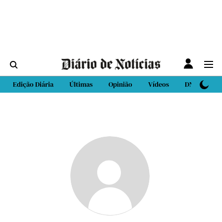
Edição Diária
Últimas
Opinião
Vídeos
DN Sport