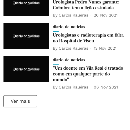
Urologista Pedro Nunes garante:
Coimbra tem a lição estudada
By
Carlos Raleiras
20 Nov 2021
diario-de-noticias
Urologistas e radioterapia em falta
no Hospital de Viseu
By
Carlos Raleiras
13 Nov 2021
diario-de-noticias
"Um doente em Vila Real é tratado
como em qualquer parte do
mundo"
By
Carlos Raleiras
06 Nov 2021
Ver mais