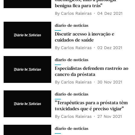
benigna fica para trás"
By
Carlos Raleiras
04 Dez 2021
diario-de-noticias
Discutir acesso à inovação e
cuidados de saúde
By
Carlos Raleiras
02 Dez 2021
diario-de-noticias
Especialistas defendem rastreio ao
cancro da próstata
By
Carlos Raleiras
30 Nov 2021
diario-de-noticias
"Terapêuticas para a próstata têm
toxicidades que é preciso vigiar"
By
Carlos Raleiras
27 Nov 2021
diario-de-noticias