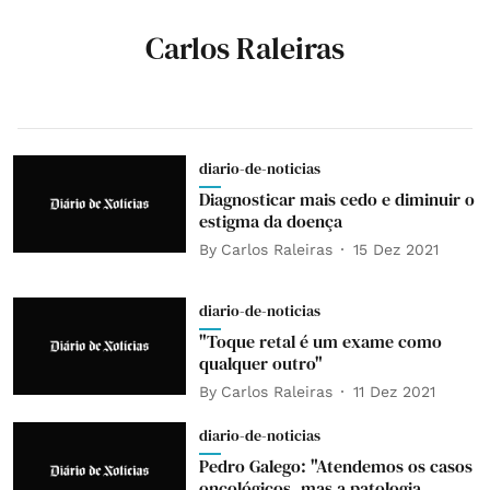
Carlos Raleiras
diario-de-noticias
Diagnosticar mais cedo e diminuir o
estigma da doença
By
Carlos Raleiras
15 Dez 2021
diario-de-noticias
"Toque retal é um exame como
qualquer outro"
By
Carlos Raleiras
11 Dez 2021
diario-de-noticias
Pedro Galego: "Atendemos os casos
oncológicos, mas a patologia